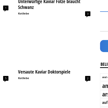
Unterwürfige Kaviar Fotze braucht
Schwanz
1
Kotliebe
3
BELI
Versaute Kaviar Doktorspiele
anal 
Kotliebe
5
2
an
ar
auf