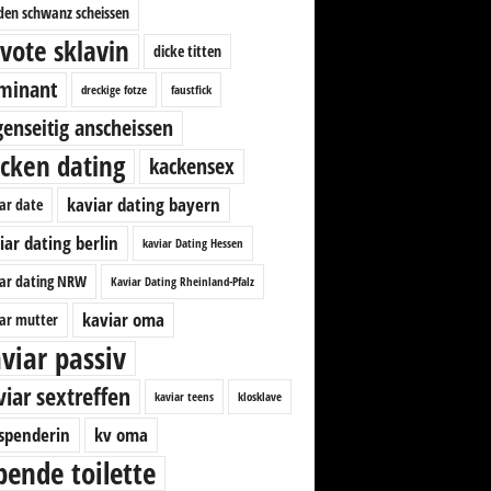
den schwanz scheissen
vote sklavin
dicke titten
minant
dreckige fotze
faustfick
enseitig anscheissen
cken dating
kackensex
kaviar dating bayern
ar date
iar dating berlin
kaviar Dating Hessen
ar dating NRW
Kaviar Dating Rheinland-Pfalz
kaviar oma
ar mutter
viar passiv
viar sextreffen
kaviar teens
klosklave
spenderin
kv oma
bende toilette