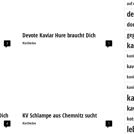
auf 
de
do
geg
Devote Kaviar Hure braucht Dich
ka
Kotliebe
3
1
kavi
kav
kavi
kavi
ka
ka
Dich
KV Schlampe aus Chemnitz sucht
kot
Kotliebe
4
1
le