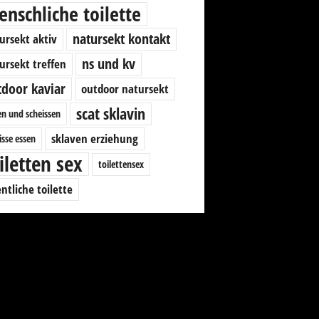
nschliche toilette
natursekt kontakt
ursekt aktiv
ns und kv
ursekt treffen
tdoor kaviar
outdoor natursekt
scat sklavin
en und scheissen
sklaven erziehung
isse essen
iletten sex
toilettensex
entliche toilette