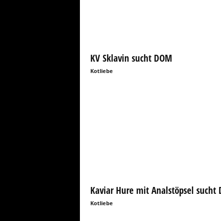
F
e
t
i
s
c
KV Sklavin sucht DOM
h
Kotliebe
f
ü
r
j
e
d
e
r
m
a
n
Kaviar Hure mit Analstöpsel sucht 
n
Kotliebe