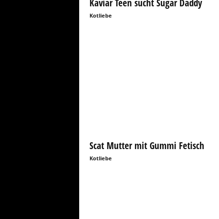
Kaviar Teen sucht Sugar Daddy
D
Kotliebe
a
t
i
n
g
S
e
i
t
e
–
T
o
Scat Mutter mit Gummi Fetisch
i
Kotliebe
l
e
t
t
e
n