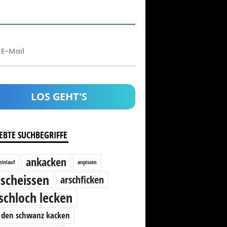
E-Mail
EBTE SUCHBEGRIFFE
ankacken
einlauf
anpissen
scheissen
arschficken
schloch lecken
 den schwanz kacken