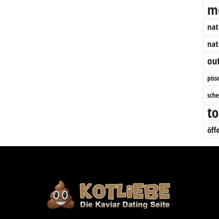
me
nat
nat
ou
piss
sche
to
öff