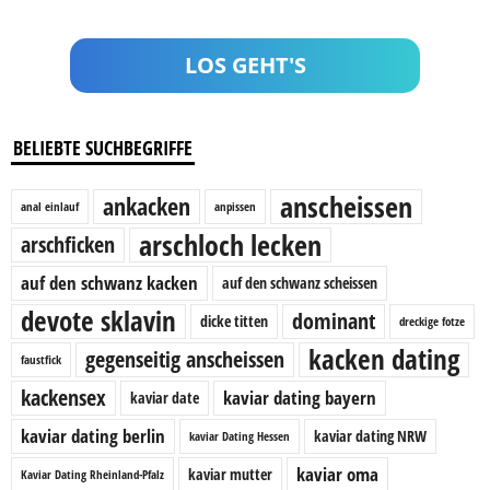
BELIEBTE SUCHBEGRIFFE
anscheissen
ankacken
anal einlauf
anpissen
arschloch lecken
arschficken
auf den schwanz kacken
auf den schwanz scheissen
devote sklavin
dominant
dicke titten
dreckige fotze
kacken dating
gegenseitig anscheissen
faustfick
kackensex
kaviar dating bayern
kaviar date
kaviar dating berlin
kaviar dating NRW
kaviar Dating Hessen
kaviar oma
kaviar mutter
Kaviar Dating Rheinland-Pfalz