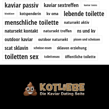
kaviar passiv
kaviar sextreffen
kaviar teens
lebende toilette
kotspenderin
kv oma
klosklave
menschliche toilette
natursekt aktiv
natursekt kontakt
ns und kv
natursekt treffen
outdoor kaviar
outdoor natursekt
pissen und scheissen
scat sklavin
sklaven erziehung
scheisse essen
toiletten sex
öffentliche toilette
toilettensex