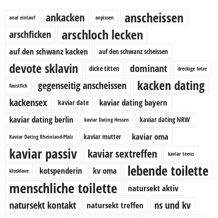
anscheissen
ankacken
anal einlauf
anpissen
arschloch lecken
arschficken
auf den schwanz kacken
auf den schwanz scheissen
devote sklavin
dominant
dicke titten
dreckige fotze
kacken dating
gegenseitig anscheissen
faustfick
kackensex
kaviar dating bayern
kaviar date
kaviar dating berlin
kaviar dating NRW
kaviar Dating Hessen
kaviar oma
kaviar mutter
Kaviar Dating Rheinland-Pfalz
kaviar passiv
kaviar sextreffen
kaviar teens
lebende toilette
kotspenderin
kv oma
klosklave
menschliche toilette
natursekt aktiv
natursekt kontakt
ns und kv
natursekt treffen